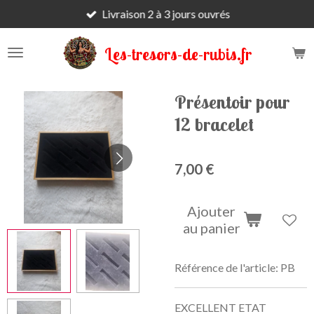
Livraison 2 à 3 jours ouvrés
Passer
au
contenu
Les-tresors-de-rubis.fr
principal
Présentoir pour
12 bracelet
7,00 €
Ajouter
au panier
Référence de l'article:
PB
EXCELLENT ETAT