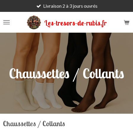
Livraison 2 à 3 jours ouvrés
Passer
au
contenu
Les-tresors-de-rubis.fr
principal
Chaussettes / Collants
Chaussettes / Collants