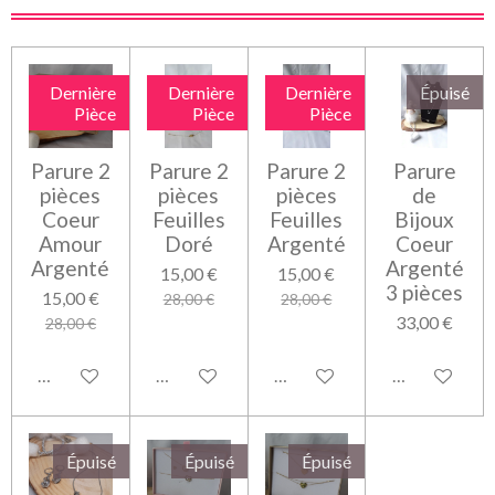
Dernière
Dernière
Dernière
Épuisé
Pièce
Pièce
Pièce
Parure 2
Parure 2
Parure 2
Parure
pièces
pièces
pièces
de
Coeur
Feuilles
Feuilles
Bijoux
Amour
Doré
Argenté
Coeur
Argenté
Argenté
15,00 €
15,00 €
3 pièces
15,00 €
28,00 €
28,00 €
33,00 €
28,00 €
Ajouter au panier
Ajouter au panier
Ajouter au panier
M'avertir si 
Épuisé
Épuisé
Épuisé