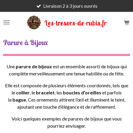
Livraison 2 à 3 jours ouvrés
Passer
au
contenu
Les-tresors-de-rubis.fr
principal
Parure à Bijoux
Une
parure de bijoux
est un ensemble assorti de bijoux qui
complète merveilleusement une tenue habillée ou de fête.
Elle est composée de plusieurs éléments coordonnés, tels que
le
collier
, le
bracelet
, les
boucles d’oreilles
et parfois
la
bague
. Ces ornements attirent l’œil et illuminent le teint,
ajoutant une touche d’élégance et de raffinement.
Voici quelques exemples de parures de bijoux que vous
pourriez envisager.