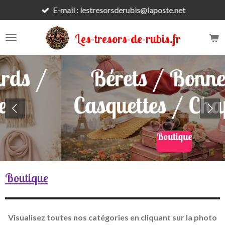
Livraison 2 à 3 jours ouvrés
Passer
au
contenu
Les-tresors-de-rubis.fr
principal
Bérets / Bonnets /
Casquettes / Chapeaux
Boutique
Boutique
Visualisez toutes nos catégories en cliquant sur la photo