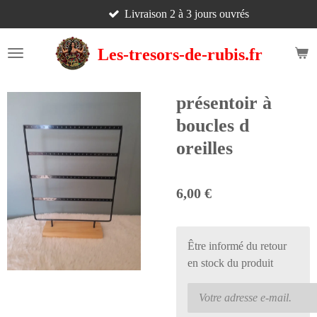
Livraison 2 à 3 jours ouvrés
Passer
au
contenu
Les-tresors-de-rubis.fr
principal
présentoir à
boucles d
oreilles
6,00 €
Être informé du retour
en stock du produit