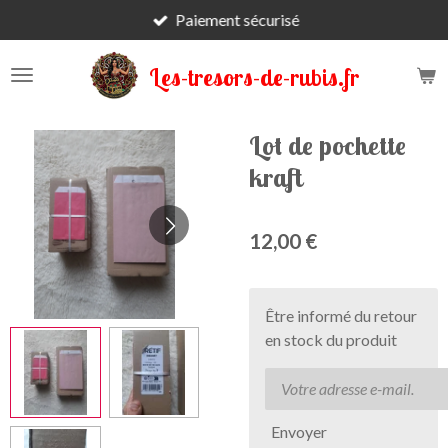
Paiement sécurisé
Passer
au
contenu
Les-tresors-de-rubis.fr
principal
Lot de pochette
kraft
12,00 €
Être informé du retour
en stock du produit
Envoyer