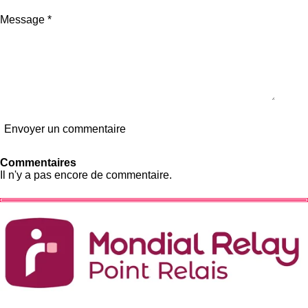
o
a
i
t
Message *
l
i
e
o
n
Envoyer un commentaire
Commentaires
Il n'y a pas encore de commentaire.