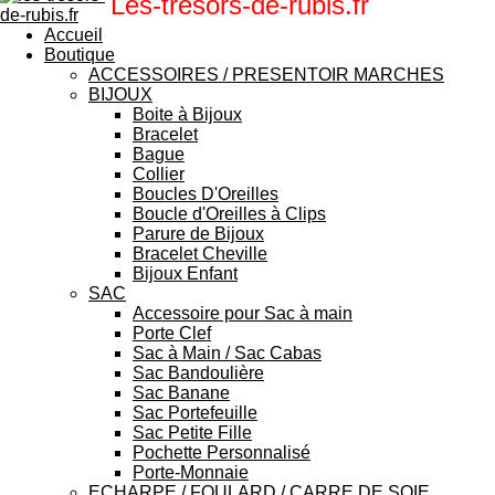
Les-tresors-de-rubis.fr
Accueil
Boutique
ACCESSOIRES / PRESENTOIR MARCHES
BIJOUX
Boite à Bijoux
Bracelet
Bague
Collier
Boucles D'Oreilles
Boucle d'Oreilles à Clips
Parure de Bijoux
Bracelet Cheville
Bijoux Enfant
SAC
Accessoire pour Sac à main
Porte Clef
Sac à Main / Sac Cabas
Sac Bandoulière
Sac Banane
Sac Portefeuille
Sac Petite Fille
Pochette Personnalisé
Porte-Monnaie
ECHARPE / FOULARD / CARRE DE SOIE