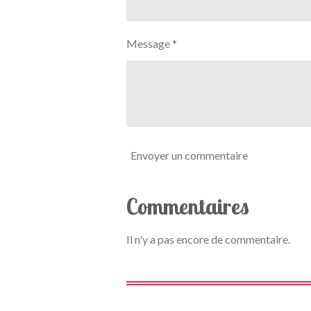
t
é
i
t
o
o
n
Message *
i
l
e
Envoyer un commentaire
Commentaires
Il n'y a pas encore de commentaire.