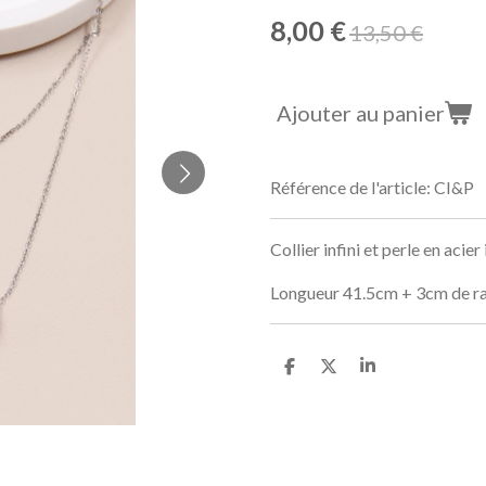
8,00 €
13,50 €
Ajouter au panier
Référence de l'article:
CI&P
Collier infini et perle en acie
Longueur 41.5cm + 3cm de ra
P
P
P
a
a
a
r
r
r
t
t
t
a
a
a
g
g
g
e
e
e