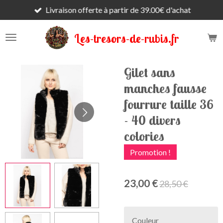
Livraison offerte à partir de 39.00€ d'achat
Passer
au
contenu
Les-tresors-de-rubis.fr
principal
Gilet sans
manches fausse
fourrure taille 36
- 40 divers
colories
Promotion !
23,00 €
28,50 €
Couleur