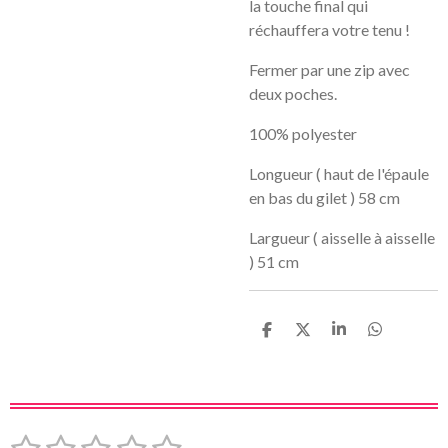
la touche final qui
réchauffera votre tenu !
Fermer par une zip avec
deux poches.
100% polyester
Longueur ( haut de l'épaule
en bas du gilet ) 58 cm
Largueur ( aisselle à aisselle
) 51 cm
P
P
P
P
a
a
a
a
r
r
r
r
t
t
t
t
a
a
a
a
g
g
g
g
e
e
e
e
1
2
3
4
5
E
É
r
r
r
r