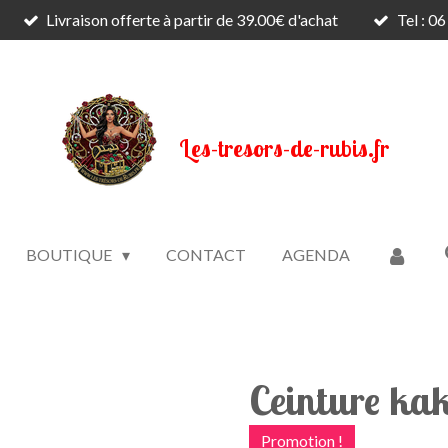
Livraison offerte à partir de 39.00€ d'achat
Tel : 0
Les-tresors-de-rubis.fr
BOUTIQUE
CONTACT
AGENDA
Ceinture kaki
Promotion !