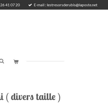
6 26 41 07 20
E-mail : lestresorsderubis@laposte.net
 ( divers taille )