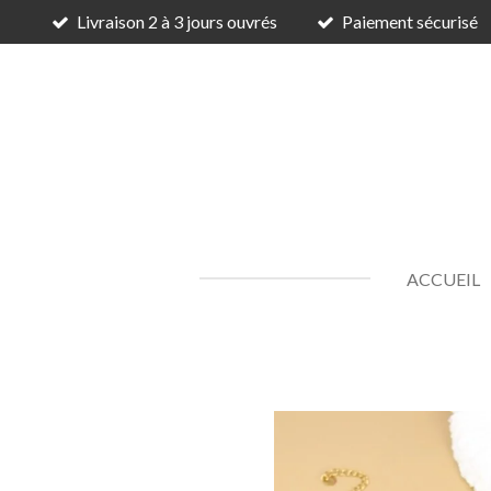
Livraison 2 à 3 jours ouvrés
Paiement sécurisé
Passer
au
contenu
principal
ACCUEIL