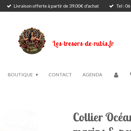
Livraison offerte à partir de 39.00€ d'achat
Tel : 0
Les-tresors-de-rubis.fr
BOUTIQUE
CONTACT
AGENDA
Collier Océ