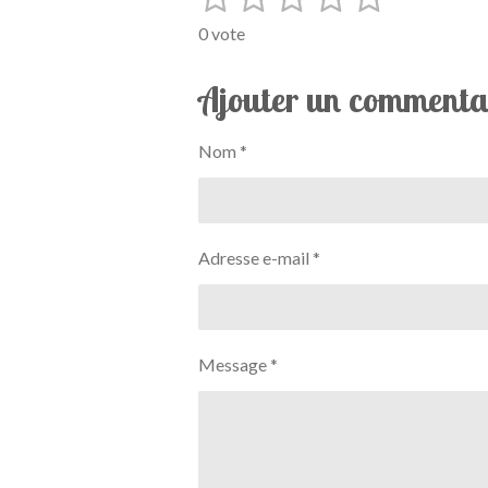
n
v
é
é
é
é
é
v
0 vote
a
o
t
t
t
t
t
l
y
Ajouter un commenta
o
o
o
o
o
e
u
r
a
i
i
i
i
i
l
t
Nom *
'
l
l
l
l
l
i
é
e
e
e
e
e
v
o
a
n
s
s
s
s
l
:
Adresse e-mail *
u
0
a
t
é
i
t
o
o
n
Message *
i
l
e