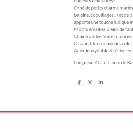
couleurs éclatantes !
Orné de petits charms marins 
baleine, coquillages...) et de p
apporte une touche ludique et
Motifs émaillés pleins de fant
Chaîne perlée fine et colorée
Disponible en plusieurs color
Acier inoxydable & résine ém
Longueur: 40cm + 5cm de Ra
P
P
P
a
a
a
r
r
r
t
t
t
a
a
a
g
g
g
e
e
e
r
r
r