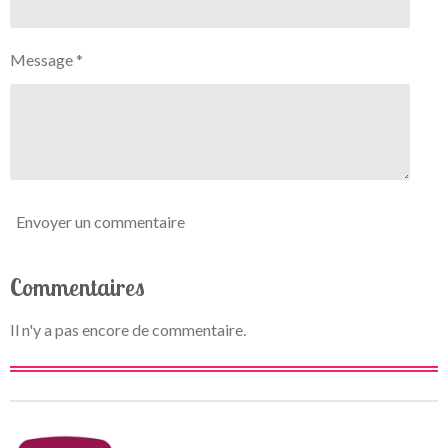
t
é
i
t
o
Message *
o
n
i
l
e
Envoyer un commentaire
Commentaires
Il n'y a pas encore de commentaire.