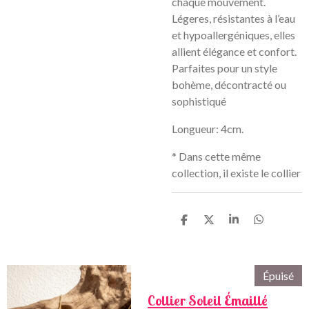
chaque mouvement.
Légeres, résistantes à l’eau
et hypoallergéniques, elles
allient élégance et confort.
Parfaites pour un style
bohème, décontracté ou
sophistiqué
Longueur: 4cm.
* Dans cette même
collection, il existe le collier
P
P
P
P
a
a
a
a
r
r
r
r
t
t
t
t
a
a
a
a
Épuisé
g
g
g
g
e
e
e
e
Collier Soleil Émaillé
r
r
r
r