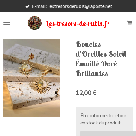
E-mail : lestresorsderubis@laposte.net
Passer
au
contenu
Les-tresors-de-rubis.fr
principal
Boucles
d’Oreilles Soleil
Émaillé Doré
Brillantes
12,00 €
Être informé du retour
en stock du produit