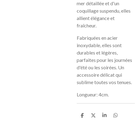
mer détaillée et d'un
coquillage suspendu, elles
allient élégance et
fraîcheur.
Fabriquées en acier
inoxydable, elles sont
durables et légères,
parfaites pour les journées
d'été ou les soirées. Un
accessoire délicat qui
sublime toutes vos tenues.
Longueur: 4cm.
P
P
P
P
a
a
a
a
r
r
r
r
t
t
t
t
a
a
a
a