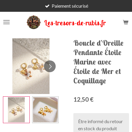
Paiement sécurisé
Passer
au
contenu
Les-tresors-de-rubis.fr
principal
Boucle d'Oreille
Pendante Étoile
Marine avec
Étoile de Mer et
Coquillage
12,50 €
Être informé du retour
en stock du produit