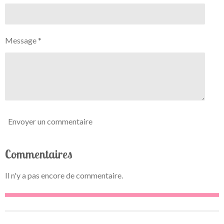
0
a
t
é
i
t
o
Message *
o
n
i
l
e
Envoyer un commentaire
Commentaires
Il n'y a pas encore de commentaire.