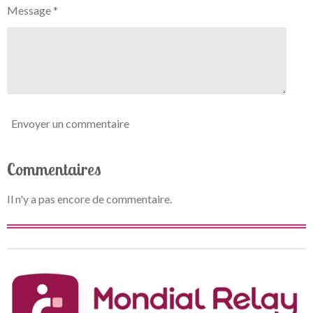
o
Message *
o
n
i
l
e
Envoyer un commentaire
Commentaires
Il n'y a pas encore de commentaire.