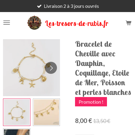
Livraison 2 à 3 jours ouvrés
Passer
au
contenu
Les-tresors-de-rubis.fr
principal
Bracelet de
Cheville avec
Dauphin,
Coquillage, Etoile
de Mer, Poisson
et perles blanches
Promotion !
8,00 €
13,50 €