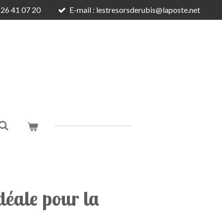
6 26 41 07 20
E-mail : lestresorsderubis@laposte.net
déale pour la