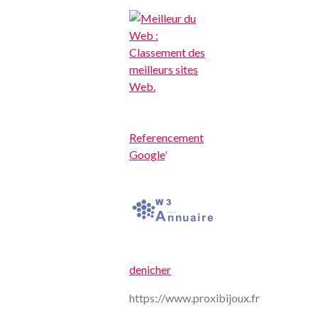
Referencement
Google
'
denicher
https://www.proxibijoux.fr