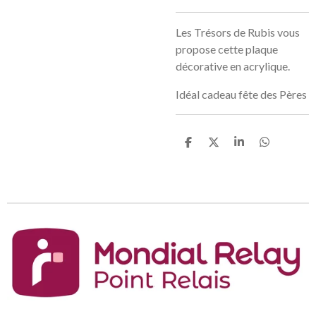
Les Trésors de Rubis vous
propose cette plaque
décorative en acrylique.
Idéal cadeau fête des Pères
P
P
P
P
a
a
a
a
r
r
r
r
t
t
t
t
a
a
a
a
g
g
g
g
e
e
e
e
r
r
r
r