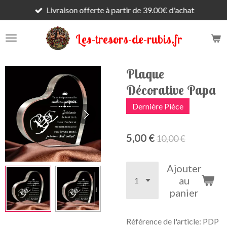
Livraison offerte à partir de 39.00€ d'achat
Passer
au
contenu
Les-tresors-de-rubis.fr
principal
Plaque
Décorative Papa
Dernière Pièce
5,00 €
10,00 €
Ajouter
au
panier
Référence de l'article:
PDP