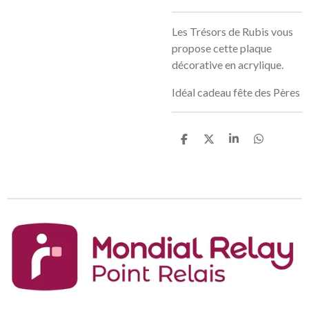
Les Trésors de Rubis vous
propose cette plaque
décorative en acrylique.
Idéal cadeau fête des Pères
P
P
P
P
a
a
a
a
r
r
r
r
t
t
t
t
a
a
a
a
g
g
g
g
e
e
e
e
r
r
r
r