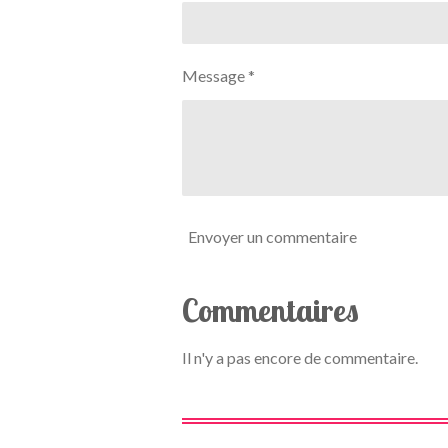
t
é
i
t
o
o
n
Message *
i
l
e
Envoyer un commentaire
Commentaires
Il n'y a pas encore de commentaire.