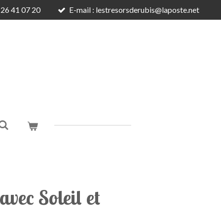
6 26 41 07 20
E-mail : lestresorsderubis@laposte.net
avec Soleil et