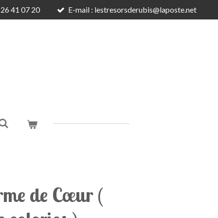
6 26 41 07 20
E-mail : lestresorsderubis@laposte.net
rme de Cœur (