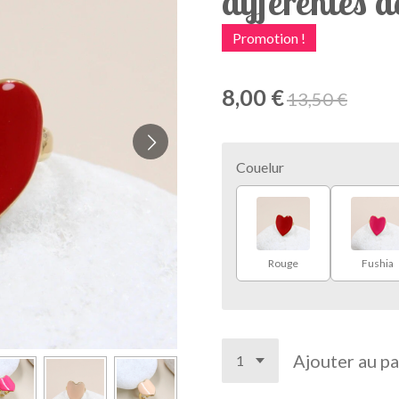
différentes d
Promotion !
8,00 €
13,50 €
Couelur
Rouge
Fushia
Ajouter au pa