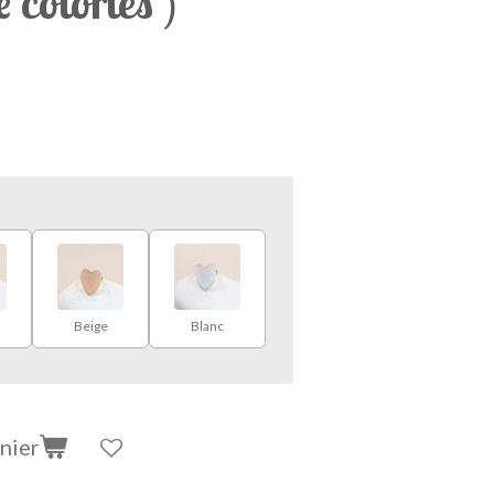
e colories )
Beige
Blanc
nier