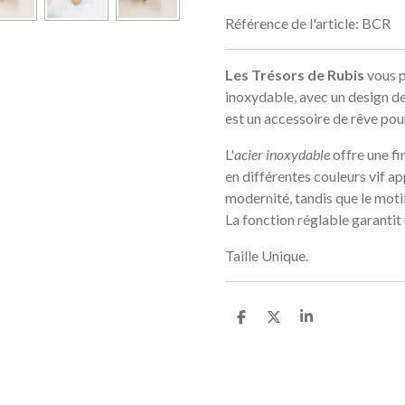
Référence de l'article:
BCR
Les Trésors de Rubis
vous p
inoxydable, avec un design d
est un accessoire de rêve pou
L'
acier inoxydable
offre une fin
en différentes couleurs vif a
modernité, tandis que le mot
La fonction réglable garantit 
Taille Unique.
P
P
P
a
a
a
r
r
r
t
t
t
a
a
a
g
g
g