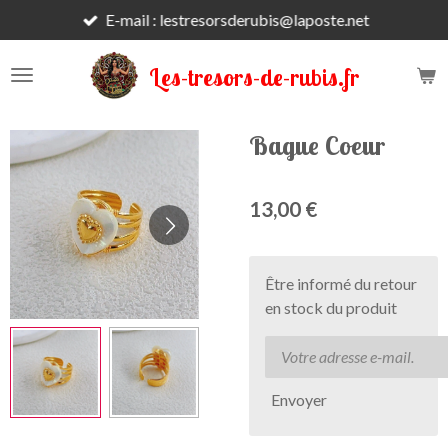
E-mail : lestresorsderubis@laposte.net
Passer
au
contenu
Les-tresors-de-rubis.fr
principal
Bague Coeur
13,00 €
Être informé du retour
en stock du produit
Envoyer