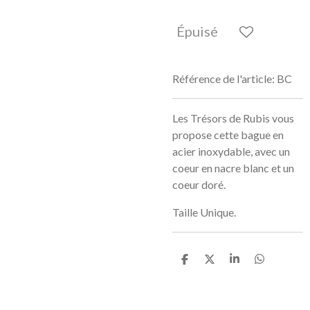
Épuisé
Référence de l'article:
BC
Les Trésors de Rubis vous
propose cette bague en
acier inoxydable, avec un
coeur en nacre blanc et un
coeur doré.
Taille Unique.
P
P
P
P
a
a
a
a
r
r
r
r
t
t
t
t
a
a
a
a