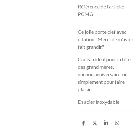
Référence de l'article:
PCMG
Ce jolie porte clef avec
citation "Merci de m'avoir
fait grandir."
Cadeau idéal pour la fête
des grand mères,
nounou,anniversaire, ou
simplement pour faire
plaisir.
En acier inoxydable
P
P
P
P
a
a
a
a
r
r
r
r
t
t
t
t