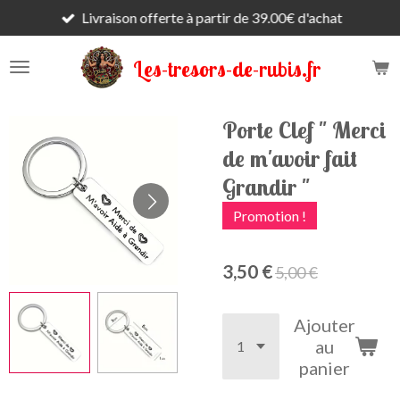
Livraison offerte à partir de 39.00€ d'achat
Passer
au
contenu
Les-tresors-de-rubis.fr
principal
Porte Clef " Merci
de m'avoir fait
Grandir "
Promotion !
3,50 €
5,00 €
Ajouter
au
panier