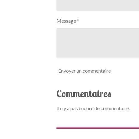
t
é
i
t
o
o
n
Message *
i
l
e
Envoyer un commentaire
Commentaires
Il n'y a pas encore de commentaire.