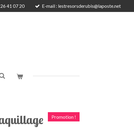
6 26 41 07 20
E-mail : lestresorsderubis@laposte.net
aquillage
Promotion !