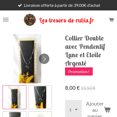
Livraison offerte à partir de 39.00€ d'achat
Passer
au
contenu
Les-tresors-de-rubis.fr
principal
Collier Double
avec Pendentif
Lune et Etoile
Argenté
Promotion !
8,00 €
13,50 €
Ajouter
au
panier