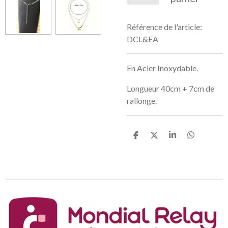
Référence de l'article:
DCL&EA
En Acier Inoxydable.
Longueur 40cm + 7cm de
rallonge.
P
P
P
P
a
a
a
a
r
r
r
r
t
t
t
t
a
a
a
a
g
g
g
g
e
e
e
e
r
r
r
r