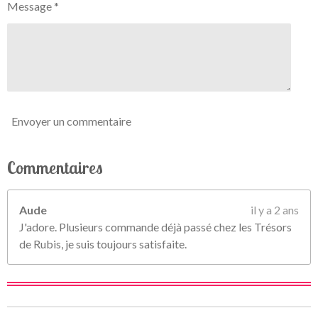
Message *
o
n
i
l
e
s
Envoyer un commentaire
Commentaires
Aude
il y a 2 ans
J'adore. Plusieurs commande déjà passé chez les Trésors
de Rubis, je suis toujours satisfaite.