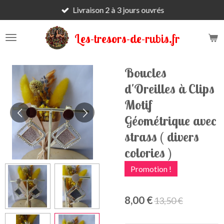
Livraison 2 à 3 jours ouvrés
Passer
au
contenu
Les-tresors-de-rubis.fr
principal
Boucles
d'Oreilles à Clips
Motif
Géométrique avec
strass ( divers
colories )
Promotion !
8,00 €
13,50 €