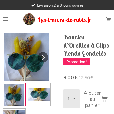
Livraison 2 à 3 jours ouvrés
Passer
au
contenu
Les-tresors-de-rubis.fr
principal
Boucles
d'Oreilles à Clips
Ronds Gondolés
Promotion !
8,00 €
13,50 €
Ajouter
au
panier