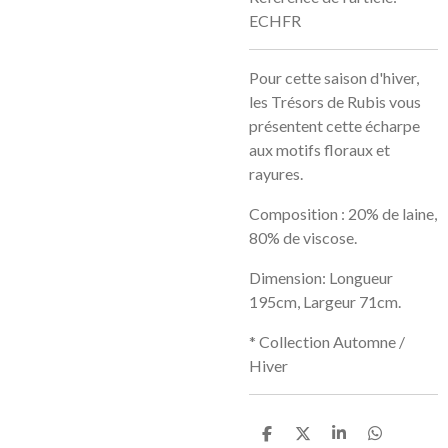
ECHFR
Pour cette saison d'hiver,
les Trésors de Rubis vous
présentent cette écharpe
aux motifs floraux et
rayures.
Composition : 20% de laine,
80% de viscose.
Dimension: Longueur
195cm, Largeur 71cm.
* Collection Automne /
Hiver
P
P
P
P