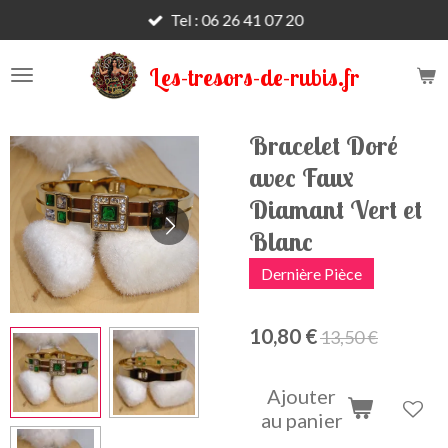
Tel : 06 26 41 07 20
Passer
au
contenu
Les-tresors-de-rubis.fr
principal
Bracelet Doré
avec Faux
Diamant Vert et
Blanc
Dernière Pièce
10,80 €
13,50 €
Ajouter
au panier