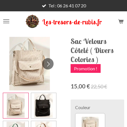
Tel : 06 26 41 07 20
Passer
au
contenu
Les-tresors-de-rubis.fr
principal
Sac Velours
Côtelé ( Divers
Colories )
Promotion !
15,00 €
22,50 €
Couleur