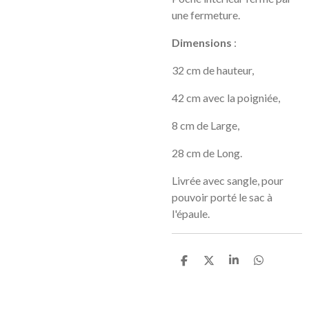
une fermeture.
Dimensions
:
32 cm de hauteur,
42 cm avec la poigniée,
8 cm de Large,
28 cm de Long.
Livrée avec sangle, pour
pouvoir porté le sac à
l'épaule.
P
P
P
P
a
a
a
a
r
r
r
r
t
t
t
t
a
a
a
a