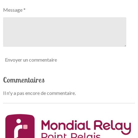
i
t
o
Message *
o
n
i
l
e
Envoyer un commentaire
Commentaires
Il n'y a pas encore de commentaire.