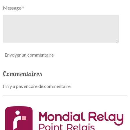
t
o
Message *
o
n
i
l
e
Envoyer un commentaire
Commentaires
Il n'y a pas encore de commentaire.