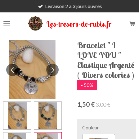
Livraison 2 à 3 jours ouvrés
Passer
au
contenu
Les-tresors-de-rubis.fr
principal
Bracelet " I
LOVE YOU "
Elastique Argenté
( Divers colories )
- 50%
1,50 €
3,00 €
Couleur