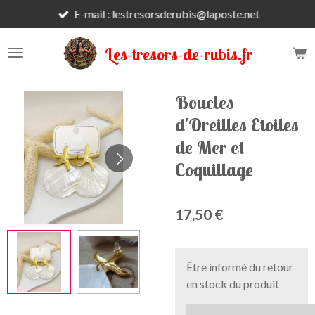
E-mail : lestresorsderubis@laposte.net
Passer
au
contenu
Les-tresors-de-rubis.fr
principal
Boucles
d'Oreilles Etoiles
de Mer et
Coquillage
17,50 €
Être informé du retour
en stock du produit