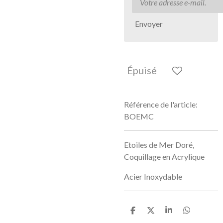
Envoyer
Épuisé
Référence de l'article:
BOEMC
Etoiles de Mer Doré,
Coquillage en Acrylique
Acier Inoxydable
P
P
P
P
a
a
a
a