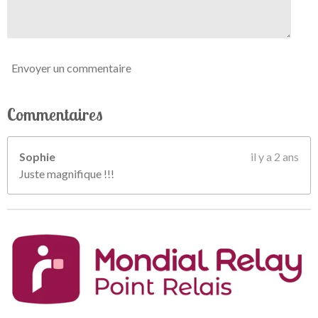
e
s
Envoyer un commentaire
Commentaires
Sophie
il y a 2 ans
Juste magnifique !!!