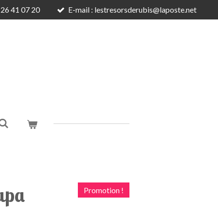
6 26 41 07 20
E-mail : lestresorsderubis@laposte.net
Papa
Promotion !