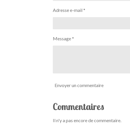
n
s
s
s
s
l
:
Adresse e-mail *
u
0
a
t
é
i
t
o
o
n
Message *
i
l
e
Envoyer un commentaire
Commentaires
Il n'y a pas encore de commentaire.