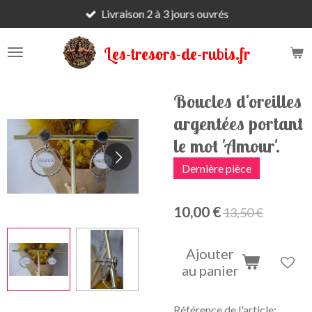
Livraison 2 à 3 jours ouvrés
Passer
au
contenu
Les-tresors-de-rubis.fr
principal
Boucles d'oreilles
argentées portant
le mot 'Amour'.
Dernière pièce
10,00 €
13,50 €
Ajouter
au panier
Référence de l'article: