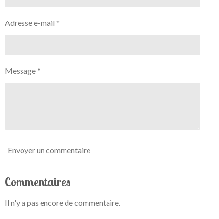
e
e
e
e
e
v
o
a
n
s
s
s
s
l
Adresse e-mail *
:
u
0
a
t
é
i
t
o
Message *
o
n
i
l
e
Envoyer un commentaire
Commentaires
Il n'y a pas encore de commentaire.