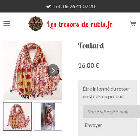
Tel : 06 26 41 07 20
Passer
au
contenu
Les-tresors-de-rubis.fr
principal
Foulard
16,00 €
Être informé du retour
en stock du produit
Envoyer