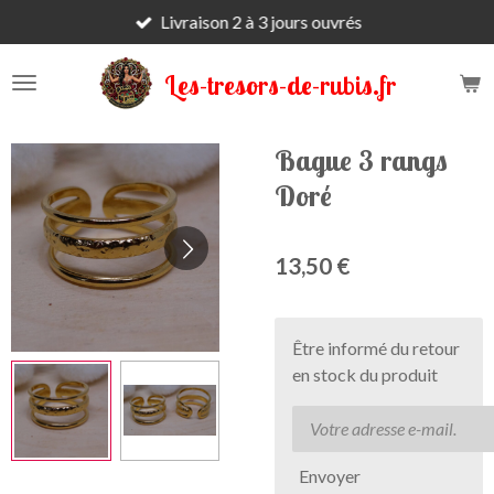
Livraison 2 à 3 jours ouvrés
Passer
au
contenu
Les-tresors-de-rubis.fr
principal
Bague 3 rangs
Doré
13,50 €
Être informé du retour
en stock du produit
Envoyer