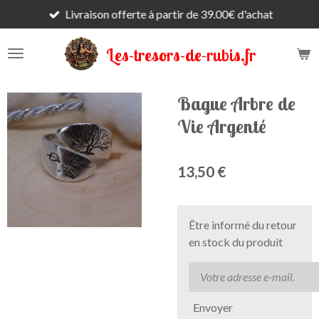
Livraison offerte à partir de 39.00€ d'achat
Passer
au
contenu
Les-tresors-de-rubis.fr
principal
Bague Arbre de
Vie Argenté
13,50 €
Être informé du retour
en stock du produit
Envoyer