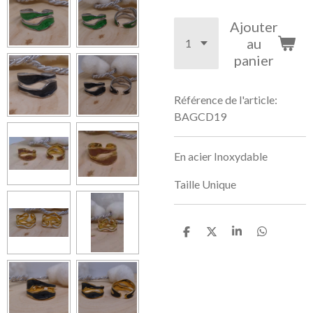
Ajouter
au
panier
Référence de l'article:
BAGCD19
En acier Inoxydable
Taille Unique
P
P
P
P
a
a
a
a
r
r
r
r
t
t
t
t
a
a
a
a
g
g
g
g
e
e
e
e