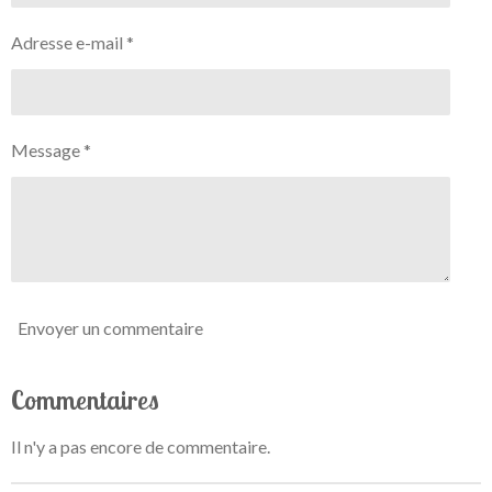
e
e
e
e
e
a
n
s
s
s
s
l
Adresse e-mail *
:
u
0
a
t
é
i
t
o
Message *
o
n
i
l
e
Envoyer un commentaire
Commentaires
Il n'y a pas encore de commentaire.