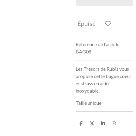
Épuisé
Référence de l'article:
BAG08
Les Trésors de Rubis vous
propose cette bague coeur
et strass en acier
inoxydable.
Taille unique
P
P
P
P
a
a
a
a
r
r
r
r