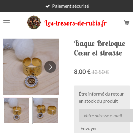
Paiement sécurisé
Passer
au
contenu
Les-tresors-de-rubis.fr
principal
Bague Breloque
Cœur et strasse
8,00 €
13,50 €
Être informé du retour
en stock du produit
Envoyer