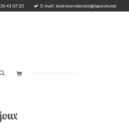
6 26 41 07 20
E-mail : lestresorsderubis@laposte.net
joux