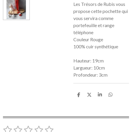
Les Trésors de Rubis vous
propose cette pochette qui
vous servira comme
portefeuille et range
téléphone
Couleur Rouge
100% cuir synthétique
Hauteur: 19cm
Largueur: 10cm
Profondeur: 3cm
P
P
P
P
a
a
a
a
r
r
r
r
t
t
t
t
a
a
a
a
g
g
g
g
e
e
e
e
1
2
3
4
5
E
É
r
r
r
r