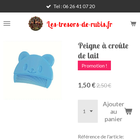
Tel : 06 26 41 07 20
Passer
au
contenu
Les-tresors-de-rubis.fr
principal
Peigne à croûte
de lait
Promotion !
1,50 €
2,50 €
Ajouter
au
panier
Référence de l'article: