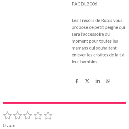
PACDLB006
Les Trésors de Rubis vous
propose ce petit peigne qui
sera l'accessoire du
moment pour toutes les
mamans qui souhaitent
enlever les croûtes de lait à
leur bambins.
P
P
P
P
a
a
a
a
r
r
r
r
t
t
t
t
a
a
a
a
g
g
g
g
e
e
e
e
1
2
3
4
5
E
É
r
r
r
r
n
v
é
é
é
é
é
v
0 vote
a