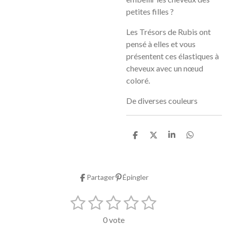
petites filles ?
Les Trésors de Rubis ont
pensé à elles et vous
présentent ces élastiques à
cheveux avec un nœud
coloré.
De diverses couleurs
P
P
P
P
a
a
a
a
r
r
r
r
t
t
t
t
a
a
a
a
Partager
Épingler
g
g
g
g
e
e
e
e
r
r
r
r
1
2
3
4
5
E
É
n
v
é
é
é
é
é
v
0 vote
a