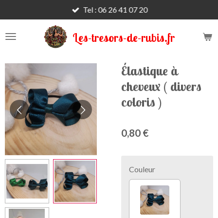
Tel : 06 26 41 07 20
Passer
au
contenu
Les-tresors-de-rubis.fr
principal
Élastique à
cheveux ( divers
coloris )
0,80 €
Couleur