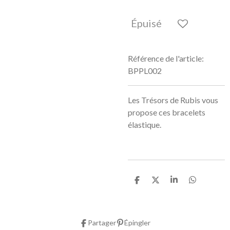
Épuisé
Référence de l'article:
BPPL002
Les Trésors de Rubis vous
propose ces bracelets
élastique.
P
P
P
P
a
a
a
a
r
r
r
r
t
t
t
t
a
a
a
a
Partager
Épingler
g
g
g
g