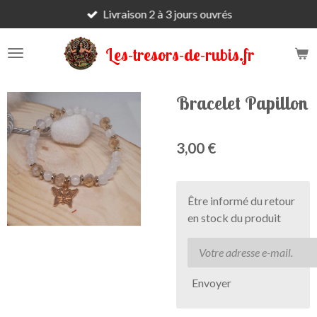
Livraison 2 à 3 jours ouvrés
Passer
au
contenu
Les-tresors-de-rubis.fr
principal
Bracelet Papillon
3,00 €
Être informé du retour
en stock du produit
Envoyer