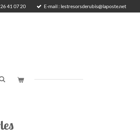
6 26 41 07 20
E-mail : lestresorsderubis@laposte.net
les