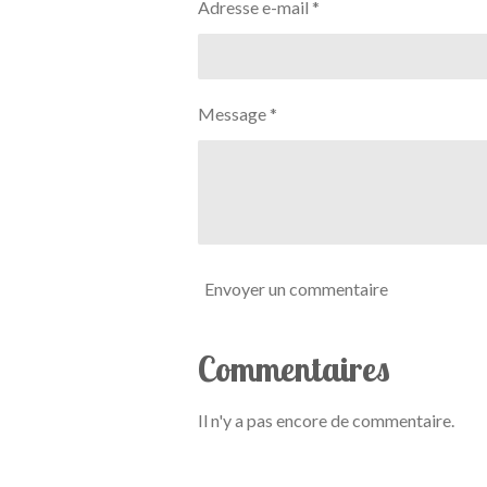
:
Adresse e-mail *
0
é
t
o
Message *
i
l
e
Envoyer un commentaire
Commentaires
Il n'y a pas encore de commentaire.