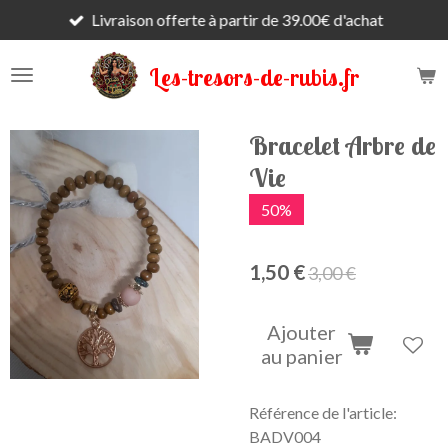
Livraison offerte à partir de 39.00€ d'achat
Passer
au
contenu
Les-tresors-de-rubis.fr
principal
Bracelet Arbre de
Vie
50%
1,50 €
3,00 €
Ajouter
au panier
Référence de l'article:
BADV004