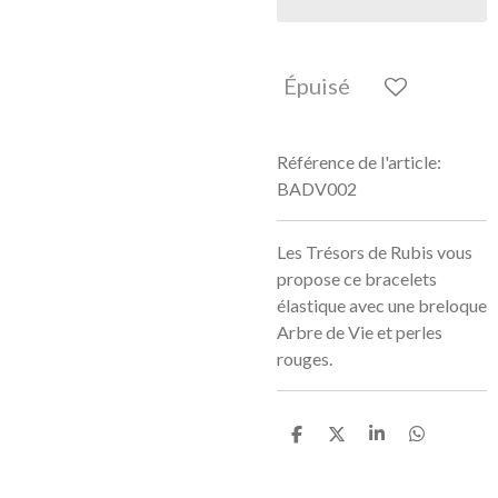
Épuisé
Référence de l'article:
BADV002
Les Trésors de Rubis vous
propose ce bracelets
élastique avec une breloque
Arbre de Vie et perles
rouges.
P
P
P
P
a
a
a
a
r
r
r
r
t
t
t
t