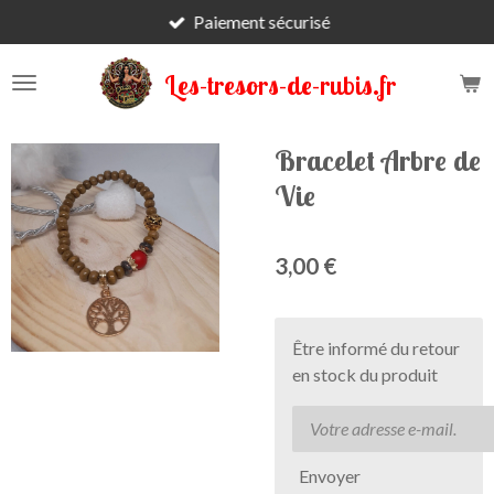
Paiement sécurisé
Passer
au
contenu
Les-tresors-de-rubis.fr
principal
Bracelet Arbre de
Vie
3,00 €
Être informé du retour
en stock du produit
Envoyer