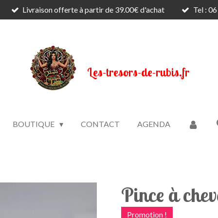
Livraison offerte à partir de 39.00€ d'achat
Tel : 0
Les-tresors-de-rubis.fr
BOUTIQUE
CONTACT
AGENDA
Pince à che
Promotion !