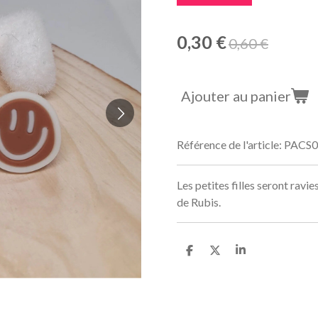
0,30 €
0,60 €
Ajouter au panier
Référence de l'article:
PACS0
Les petites filles seront ravi
de Rubis.
P
P
P
a
a
a
r
r
r
t
t
t
a
a
a
g
g
g