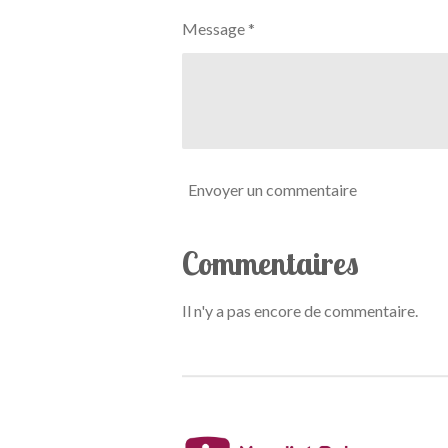
o
Message *
i
l
e
Envoyer un commentaire
Commentaires
Il n'y a pas encore de commentaire.