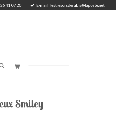
6 26 41 07 20
E-mail : lestresorsderubis@laposte.net
veux Smiley