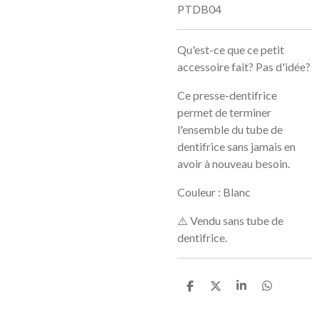
PTDB04
Qu'est-ce
que
ce
petit
accessoire
fait?
Pas
d'idée?
Ce
presse-dentifrice
permet
de
terminer
l'ensemble
du
tube
de
dentifrice
sans
jamais
en
avoir
à
nouveau
besoin.
Couleur
:
Blanc
⚠️
Vendu
sans
tube
de
dentifrice.
P
P
P
P
a
a
a
a
r
r
r
r