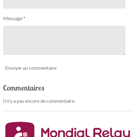
t
é
i
t
o
Message *
o
n
i
l
e
s
Envoyer un commentaire
Commentaires
Il n'y a pas encore de commentaire.